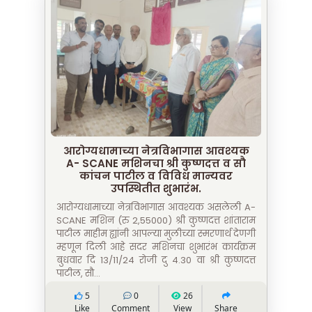
आरोग्यधामाच्या नेत्रविभागास आवश्यक
A- SCANE मशिनचा श्री कुष्णदत्त व सौ
कांचन पाटील व विविध मान्यवर
उपस्थितीत शुभारंभ.
आरोग्यधामाच्या नेत्रविभागास आवश्यक असलेली A-
SCANE मशिन (रु 2,55000) श्री कुष्णदत्त शांताराम
पाटील माहीम ह्यांनी आपल्या मुलीच्या स्मरणार्थ देणगी
म्हणून दिली आहे सदर मशिनचा शुभारंभ कार्यक्रम
बुधवार दि 13/11/24 रोजी दु 4.30 वा श्री कुष्णदत्त
पाटील, सौ...
5
0
26
Like
Comment
View
Share