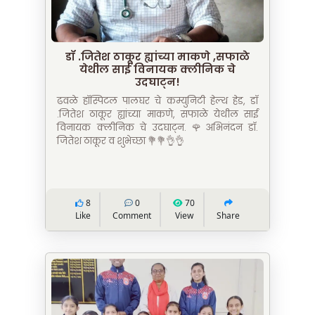
डॉ .जितेश ठाकूर ह्यांच्या माकणे ,सफाळे
येथील साई विनायक क्लीनिक चे
उदघाट्न!
ढवळे हॉस्पिटल पालघर चे कम्युनिटी हेल्थ हेड, डॉ
.जितेश ठाकूर ह्यांच्या माकणे, सफाळे येथील साई
विनायक क्लीनिक चे उदघाट्न. 🌹अभिनंदन डॉ.
जितेश ठाकूर व शुभेच्छा 💐💐👌👌
8
0
70
Like
Comment
View
Share