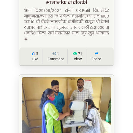
सामाजीक बांधीलकी
आज दि.25/08/2024 रोजी S.K.Patil विद्यामंदिर
माकुणसारच्या एस के पाटील विद्यामंदिरच्या सन 1983
च्या 10 वी बॅचने सामाजीक बांधीलकी राखून श्री.चेतन
दत्ताञय पाटील यांना मुलाच्या उपचारासाठी रु.21000 चा
धनादेश दिला. सर्व देणगीदार यांना खुप खुप धन्यवाद
...
5
1
71
Like
Comment
View
Share