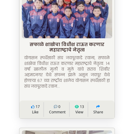
सफाळे शाखेचा विधीश राऊत करणार
महाराष्ट्राचे नेतृत्व
योगासन स्पर्धेसाठी संघ जयपूरकडे रवाना, सफाळे
शाखेचा विधीश राऊत करणार महाराष्ट्राचे नेतृत्व. १४
वर्षा खालील मुली व मुले यांचे सराव शिबीर
अहमदनगर येथे संपन्न झाले असून जयपूर येथे
होणाऱ्या ६७ व्या राष्ट्रीय शालेय योगासन स्पर्धेसाठी हा
संघ जयपूरकडे रवान...
17
0
13
Like
Comment
View
Share