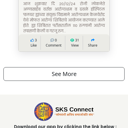
आज शुक्रवार दि 20/12/24 रोजी लोकनेते
अण्णासाहेब वर्तक आरोग्यधाम व ढवळे हाँस्पिटल
पालघर ह्यांच्या संयुक्त विद्यमाने आरोग्यधाम केळवेरोड
येथे मोफत आरोग्य शिबिराचे आयोजन करण्यात आले
होते. ह्या शिबिरात परीसरातील 110 रुग्णांनी आरोग्य
तपासणी केली व गरजू रुग...
3
0
31
Like
Comment
View
Share
See More
Download our app by clicking the link below :