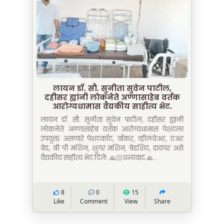
लायन डॉ. सौ. सुनीता सुवेन पाटील,
दहीसर ह्यांनी लोकनेते अण्णासाहेब वर्तक
आरोग्यधामास वैद्यकीय साहीत्य भेट.
लायन डॉ. सौ. सुनीता सुवेन पाटील, दहीसर ह्यांनी
लोकनेते अण्णासाहेब वर्तक आरोग्यधामास पेशंटला
उपयुक्त असणारे पेशंटकाँट, वाँकर, व्हीलचेअर, एअर
बेड, बी पी मशिन, शुगर मशिन, बेडशिट, डायपर असे
वैद्यकीय साहीत्य भेट दिले. 🙏🏻धन्यवाद 🙏...
8
0
15
Like
Comment
View
Share