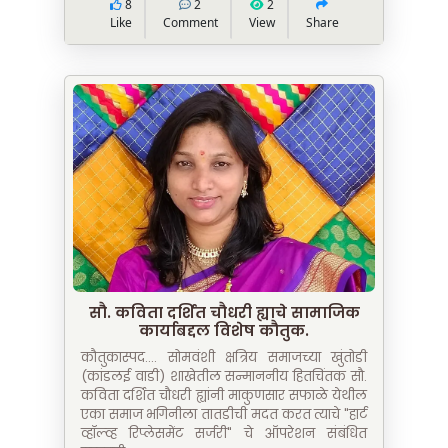
8
2
2
Like
Comment
View
Share
सौ. कविता दर्शित चौधरी ह्याचे सामाजिक
कार्याबद्दल विशेष कौतुक.
कौतुकास्पद.... सोमवंशी क्षत्रिय समाजच्या खुंतोडी
(कांडलई वाडी) शाखेतील सन्माननीय हितचिंतक सौ.
कविता दर्शित चौधरी ह्यांनी माकुणसार सफाळे येथील
एका समाज भगिनीला तातडीची मदत करत त्याचे "हार्ट
व्हॉल्व्ह रिप्लेसमेंट सर्जरी" चे ऑपरेशन संबंधित