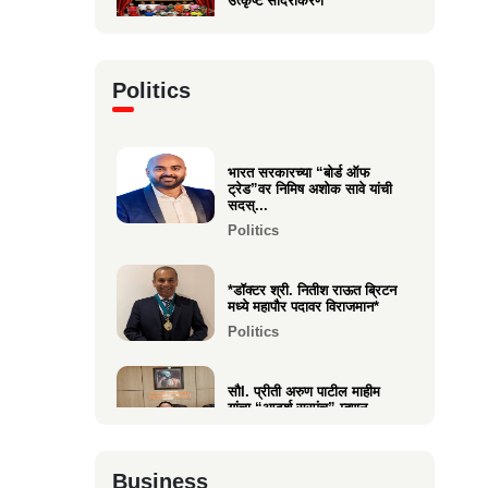
उत्कृष्ट सादरीकरण
Entertainment
कु. महिमा कृष्णकांत म्हात्रे (मीरा)
Politics
ला प्रस्तुत *झी मराठी अव...
Entertainment
भारत सरकारच्या “बोर्ड ऑफ
नीरज चुरी निर्मित“साबर बोंडं” –
ट्रेड”वर निमिष अशोक सावे यांची
अनेक आंतरराष्ट्रीय पुरस्कारा...
सदस्...
Entertainment
Politics
*डॉक्टर श्री. नितीश राऊत ब्रिटन
मध्ये महापौर पदावर विराजमान*
Politics
सौI. प्रीती अरुण पाटील माहीम
यांचा “आदर्श सरपंच” म्हणून
गौरव...
Politics
Business