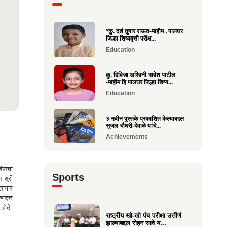
*कु. दर्श तुषार राऊत-माहीम , पालघर
जिल्हा शिष्यवृत्ती परीक्ष...
Education
कु. दिविजा अश्विनी भावेश पाटील
-माहीम हि पालघर जिल्हा शिष्य...
Education
३ नवीन पुस्तके प्रकाशित केल्याबद्दल
सुजल चौधरी-देवाळे यांचे...
Achievements
राष्ट्रीय खो-खो पंच परीक्षा उत्तीर्ण
शिनचा
झाल्याबद्दल रोहन सावे य...
Sports
त श्री
Sports
्लागार
्णदत्त
श्री. यज्ञेश सावे यांना महाराष्ट्र
 होते
शासनाचा सर्वोच्च ‘कृषी रत...
राष्ट्रीय खो-खो पंच परीक्षा उत्तीर्ण
झाल्याबद्दल रोहन सावे य...
Achievements