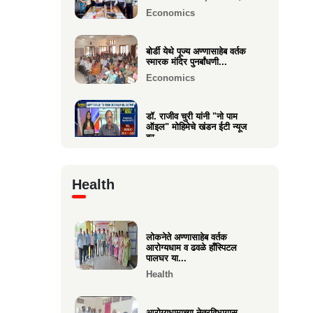
Economics
वक्रतुंड ऍग्रो याचे उद्घाटन,
माहीम
बोर्डी येथे पूज्य अण्णासाहेब वर्तक
स्मारक मंदिर पुनर्बांधणी...
Business
Economics
डॉ. राजीव चुरी यांनी "नो पाम
ऑइल" मोहिमेचे खंडन ईटी न्यूज
वर...
Economics
Health
🙏 पु. अण्णासाहेब वर्तक स्मारक
मंदिर – पुनर्विकास प्रकल्पासा...
Economics
लोकनेते अण्णासाहेब वर्तक
आरोग्यधाम व ढवळे हाँस्पिटल
वसई विकास सहकारी बँकेचे
पालघर या...
अध्यक्ष आशय राऊत यांना गोव्याच्या
Health
म...
Economics
आरोग्यधामाच्या नेत्रविभागास