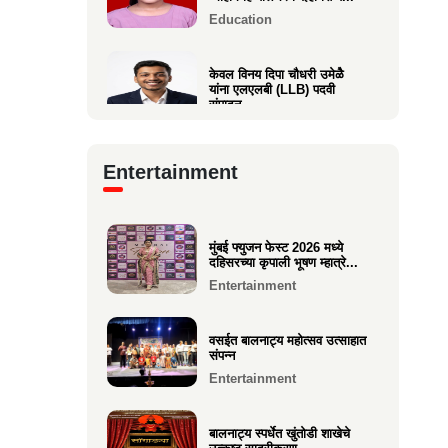
Education
केवल विनय दिपा चौधरी उमेळेै
यांना एलएलबी (LLB) पदवी
संपादन
Education
Entertainment
आगाशीच्या डॉ. सौ. स्नेहल निनाद
कवळी यांना पीएच.डी. पदवी
प्रद...
Education
मुंबई फ्युजन फेस्ट 2026 मध्ये
दहिसरच्या कृपाली भूषण म्हात्रे...
Entertainment
१२ वी CET परीक्षेत सुप्रिया पराग
वर्तक (केळवे. अंबारे) हिचे...
Education
वसईत बालनाट्य महोत्सव उत्साहात
संपन्न
Entertainment
बालनाट्य स्पर्धेत खुंतोडी शाखेचे