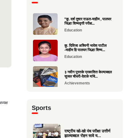
*कु. दर्श तुषार राऊत-माहीम , पालघर
जिल्हा शिष्यवृत्ती परीक्ष...
Education
कु. दिविजा अश्विनी भावेश पाटील
-माहीम हि पालघर जिल्हा शिष्य...
Education
३ नवीन पुस्तके प्रकाशित केल्याबद्दल
सुजल चौधरी-देवाळे यांचे...
Achievements
राष्ट्रीय खो-खो पंच परीक्षा उत्तीर्ण
ध्यक्ष
झाल्याबद्दल रोहन सावे य...
Sports
Sports
श्री. यज्ञेश सावे यांना महाराष्ट्र
शासनाचा सर्वोच्च ‘कृषी रत...
राष्ट्रीय खो-खो पंच परीक्षा उत्तीर्ण
झाल्याबद्दल रोहन सावे य...
Achievements