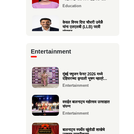
Education
केवल विनय दिपा चौधरी उमेळेै
यांना एलएलबी (LLB) पदवी
संपादन
Education
Entertainment
आगाशीच्या डॉ. सौ. स्नेहल निनाद
कवळी यांना पीएच.डी. पदवी
प्रद...
Education
मुंबई फ्युजन फेस्ट 2026 मध्ये
दहिसरच्या कृपाली भूषण म्हात्रे...
Entertainment
१२ वी CET परीक्षेत सुप्रिया पराग
वर्तक (केळवे. अंबारे) हिचे...
Education
वसईत बालनाट्य महोत्सव उत्साहात
संपन्न
Entertainment
बालनाट्य स्पर्धेत खुंतोडी शाखेचे