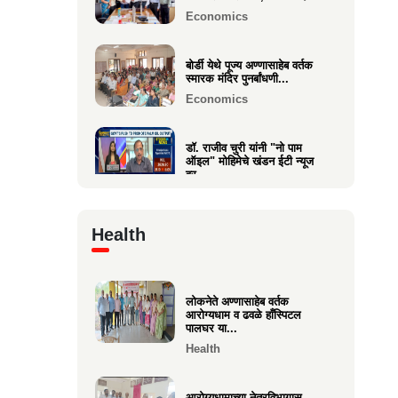
Economics
वक्रतुंड ऍग्रो याचे उद्घाटन,
माहीम
बोर्डी येथे पूज्य अण्णासाहेब वर्तक
स्मारक मंदिर पुनर्बांधणी...
Business
Economics
डॉ. राजीव चुरी यांनी "नो पाम
ऑइल" मोहिमेचे खंडन ईटी न्यूज
वर...
Economics
Health
🙏 पु. अण्णासाहेब वर्तक स्मारक
मंदिर – पुनर्विकास प्रकल्पासा...
Economics
लोकनेते अण्णासाहेब वर्तक
आरोग्यधाम व ढवळे हाँस्पिटल
वसई विकास सहकारी बँकेचे
पालघर या...
अध्यक्ष आशय राऊत यांना गोव्याच्या
Health
म...
Economics
आरोग्यधामाच्या नेत्रविभागास