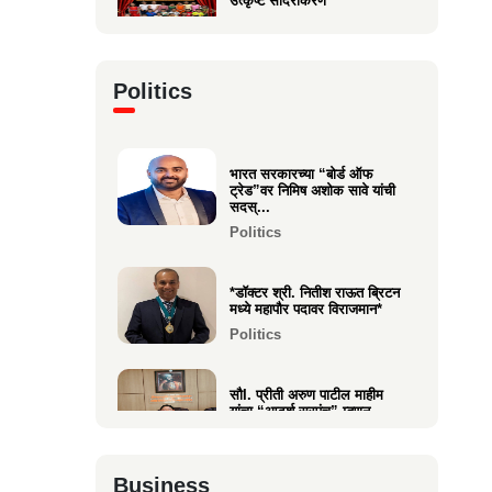
उत्कृष्ट सादरीकरण
Entertainment
कु. महिमा कृष्णकांत म्हात्रे (मीरा)
Politics
ला प्रस्तुत *झी मराठी अव...
Entertainment
भारत सरकारच्या “बोर्ड ऑफ
नीरज चुरी निर्मित“साबर बोंडं” –
ट्रेड”वर निमिष अशोक सावे यांची
अनेक आंतरराष्ट्रीय पुरस्कारा...
सदस्...
Entertainment
Politics
*डॉक्टर श्री. नितीश राऊत ब्रिटन
मध्ये महापौर पदावर विराजमान*
Politics
सौI. प्रीती अरुण पाटील माहीम
यांचा “आदर्श सरपंच” म्हणून
गौरव...
Politics
Business