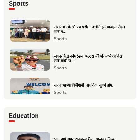
Sports
Sports
श्री. यज्ञेश सावे यांना महाराष्ट्र शासनाचा सर्वोच्च ‘कृषी
रत...
राष्ट्रीय खो-खो पंच परीक्षा उत्तीर्ण झाल्याबद्दल रोहन
सावे य...
Achievements
Sports
भारत सरकारच्या “बोर्ड ऑफ ट्रेड”वर निमिष अशोक
सावे यांची सदस्...
जगप्रसिद्ध कॉम्रेड्स अल्ट्रा मॅरेथॉनमध्ये आदिती
Politics
सावे यांची उ...
Sports
केवल विनय दिपा चौधरी उमेळेै यांना एलएलबी (LLB)
पदवी संपादन
सफाळ्याच्या विधीशची जागतिक सुवर्ण झेप.
Education
Sports
माहीम सोमवंशी क्षत्रिय पाचकळशी हितवर्धक मंडळाचा
बिझनेस कॉन्क...
रिया चौधरीची मुंबई टी-२० लीगमध्ये आयकॉन
Business
Education
प्लेअर म्हणून निवड
Sports
*कु. दर्श तुषार राऊत-माहीम , पालघर जिल्हा