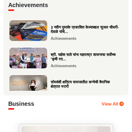
गरबा, दिनांक 5 ऑक्टोबर 2024, स्वामिनी महिला
Achievements
मंडळ बोरीवली पश्...
Festive
३ नवीन पुस्तके प्रकाशित केल्याबद्दल सुजल चौधरी-
श्री. श्रीहास चुरी यांच्या आयईसीए फाउंडेशनच्या
देवाळे यांचे...
पुरुष वृद्धाश...
Achievements
Festive
श्री. यज्ञेश सावे यांना महाराष्ट्र शासनाचा सर्वोच्च
‘कृषी रत...
Achievements
सोमवंशी क्षत्रिय समाजातील कन्येची वैमानिक
क्षेत्रात भरारी
Achievements
Business
View All
दिलीप हरीचंद्र वर्तक चटाळे यांचे एलएलबी परीक्षेत
यश
Achievements