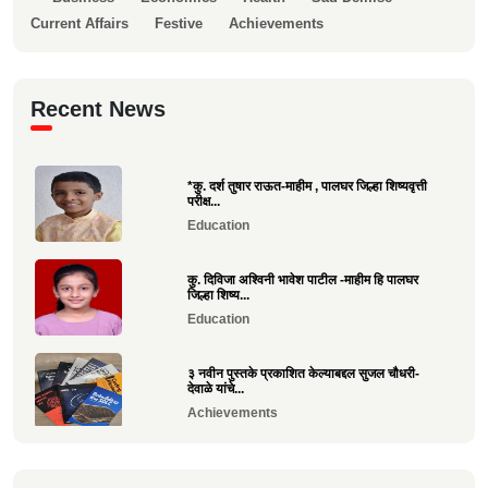
Current Affairs
Festive
Achievements
Recent News
*कु. दर्श तुषार राऊत-माहीम , पालघर जिल्हा शिष्यवृत्ती
परीक्ष...
Education
कु. दिविजा अश्विनी भावेश पाटील -माहीम हि पालघर
जिल्हा शिष्य...
Education
३ नवीन पुस्तके प्रकाशित केल्याबद्दल सुजल चौधरी-
देवाळे यांचे...
Achievements
राष्ट्रीय खो-खो पंच परीक्षा उत्तीर्ण झाल्याबद्दल रोहन सावे
य...