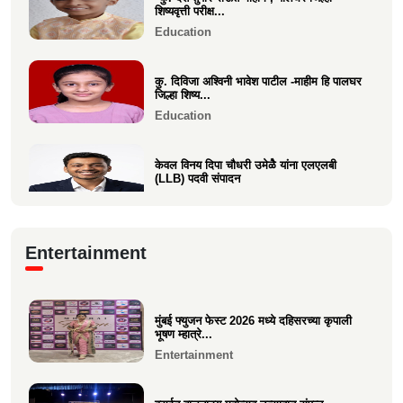
वसईच्या कु. वीरा चौधरीची पालघर जिल्हा
शिष्यवृत्ती परीक्ष...
किकबॉक्सिंग स्पर्धेत स...
Education
Sports
कु. दिविजा अश्विनी भावेश पाटील -माहीम हि पालघर
जिल्हा शिष्य...
Education
केवल विनय दिपा चौधरी उमेळेै यांना एलएलबी
(LLB) पदवी संपादन
Education
आगाशीच्या डॉ. सौ. स्नेहल निनाद कवळी यांना
Entertainment
पीएच.डी. पदवी प्रद...
Education
मुंबई फ्युजन फेस्ट 2026 मध्ये दहिसरच्या कृपाली
१२ वी CET परीक्षेत सुप्रिया पराग वर्तक (केळवे.
भूषण म्हात्रे...
अंबारे) हिचे...
Entertainment
Education