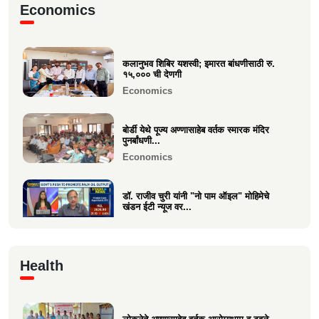
मा.श्री. डॉ.राजीव चुरी ह्यांची दि ऑइल
Economics
टेक्नॉलॉजिस्ट असोसिएशन...
Business
कलानुभव शिबिर यशस्वी; इमारत बांधणीसाठी रु.
वक्रतुंड ऍग्रो याचे उद्घाटन, माहीम
१५,००० ची देणगी
Business
Economics
बोर्डी येथे पूज्य अण्णासाहेब वर्तक स्मारक मंदिर
पुनर्बांधणी...
Economics
डॉ. राजीव चुरी यांनी "नो पाम ऑइल" मोहिमेचे
खंडन ईटी न्यूज वर...
Economics
🙏 पु. अण्णासाहेब वर्तक स्मारक मंदिर – पुनर्विकास
Health
प्रकल्पासा...
Economics