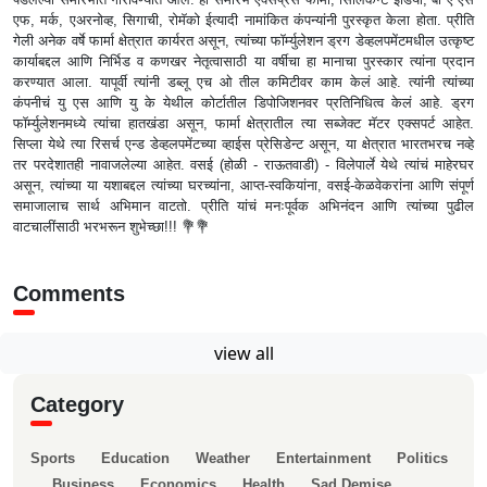
एफ, मर्क, एअरनोव्ह, सिगाची, रोमॅको ईत्यादी नामांकित कंपन्यांनी पुरस्कृत केला होता. प्रीति
गेली अनेक वर्षे फार्मा क्षेत्रात कार्यरत असून, त्यांच्या फॉर्म्युलेशन ड्रग डेव्हलपमेंटमधील उत्कृष्ट
कार्याबद्दल आणि निर्भिड व कणखर नेतृत्वासाठी या वर्षीचा हा मानाचा पुरस्कार त्यांना प्रदान
करण्यात आला. यापूर्वी त्यांनी डब्लू एच ओ तील कमिटीवर काम केलं आहे. त्यांनी त्यांच्या
कंपनीचं यु एस आणि यु के येथील कोर्टातील डिपोजिशनवर प्रतिनिधित्व केलं आहे. ड्रग
फॉर्म्युलेशनमध्ये त्यांचा हातखंडा असून, फार्मा क्षेत्रातील त्या सब्जेक्ट मॅटर एक्सपर्ट आहेत.
सिप्ला येथे त्या रिसर्च एन्ड डेव्हलपमेंटच्या व्हाईस प्रेसिडेन्ट असून, या क्षेत्रात भारतभरच नव्हे
तर परदेशातही नावाजलेल्या आहेत. वसई (होळी - राऊतवाडी) - विलेपार्ले येथे त्यांचं माहेरघर
असून, त्यांच्या या यशाबद्दल त्यांच्या घरच्यांना, आप्त-स्वकियांना, वसई-केळवेकरांना आणि संपूर्ण
समाजालाच सार्थ अभिमान वाटतो. प्रीति यांचं मनःपूर्वक अभिनंदन आणि त्यांच्या पुढील
वाटचालींसाठी भरभरून शुभेच्छा!!! 💐💐
Comments
view all
Category
Sports
Education
Weather
Entertainment
Politics
Business
Economics
Health
Sad Demise