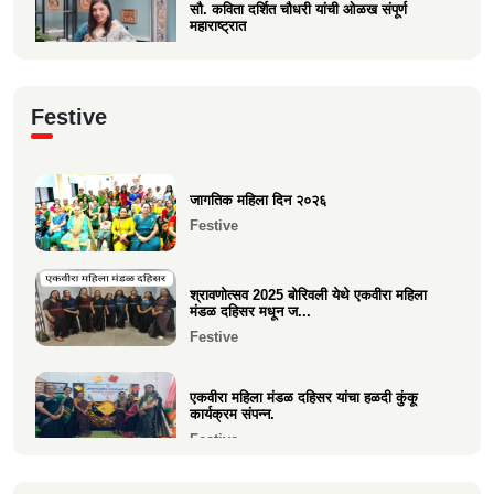
सौ. कविता दर्शित चौधरी यांची ओळख संपूर्ण
महाराष्ट्रात
Current Affairs
क्षात्रसेतू मार्च २०२६ अंकाचा प्रकाशन सोहळा
Festive
संपन्न
Current Affairs
जागतिक महिला दिन २०२६
समाजाचे मुखपत्र "क्षात्रसेतू" दिवाळी अंक २०२५
Festive
चे प्रकाशन
Current Affairs
श्रावणोत्सव 2025 बोरिवली येथे एकवीरा महिला
मंडळ दहिसर मधून ज...
Festive
एकवीरा महिला मंडळ दहिसर यांचा हळदी कुंकू
कार्यक्रम संपन्न.
Festive