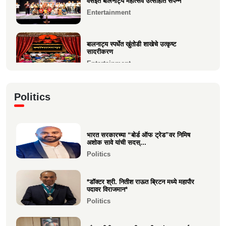
वसईत बालनाट्य महोत्सव उत्साहात संपन्न
Entertainment
बालनाट्य स्पर्धेत खुंतोडी शाखेचे उत्कृष्ट
सादरीकरण
Entertainment
कु. महिमा कृष्णकांत म्हात्रे (मीरा) ला प्रस्तुत *झी
Politics
मराठी अव...
Entertainment
भारत सरकारच्या “बोर्ड ऑफ ट्रेड”वर निमिष
नीरज चुरी निर्मित“साबर बोंडं” – अनेक
अशोक सावे यांची सदस्...
आंतरराष्ट्रीय पुरस्कारा...
Politics
Entertainment
*डॉक्टर श्री. नितीश राऊत ब्रिटन मध्ये महापौर
पदावर विराजमान*
Politics