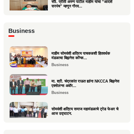
सौI. प्रीती अरुण पाटील माहीम यांचा “आदर्श
सरपंच” म्हणून गौरव...
Politics
अभिनंदन कार्यसम्राट आमदार मनिषाताई चौधरी
Business
Politics
माहीम सोमवंशी क्षत्रिय पाचकळशी हितवर्धक
श्री. अजूभाई यशवंत ठाकूर ह्यांची मा.श्री.उद्धव
मंडळाचा बिझनेस कॉन्क...
बाळासाहेब ठा...
Business
Politics
मा. श्री. चंद्रकांत राऊत ह्यांना NKCCA बिझनेस
एक्सेलन्स अवॉर...
Business
सोमवंशी क्षत्रिय समाज महामंडळाचे ट्रेड फेअर चे
आज उद्घाटन.
Business