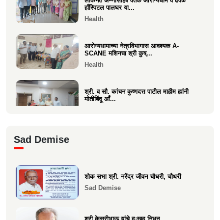
लोकनेते अण्णासाहेब वर्तक आरोग्यधाम व ढवळे
वसई विकास सहकारी बँकेचे अध्यक्ष आशय राऊत
हाँस्पिटल पालघर या...
यांना गोव्याच्या म...
Health
Economics
आरोग्यधामाच्या नेत्रविभागास आवश्यक A-
SCANE मशिनचा श्री कुष्...
Health
श्री. व सौ. कांचन कुष्णदत्त पाटील माहीम ह्यांनी
मोतीबिंदू आँ...
Health
श्री. संजय राऊत विरार (एडवण)यांच्या यकृत
Sad Demise
प्रत्यारोपण स्वानुभ...
Health
शोक सभा श्री. नरेंद्र जीवन चौधरी, चौधरी
माकुणसारच्या एस के पाटील विद्यामंदिरच्या सन
Sad Demise
1983 च्या 10 वी...
Health
श्री केसरीभाऊ यांचे दुःखद निधन