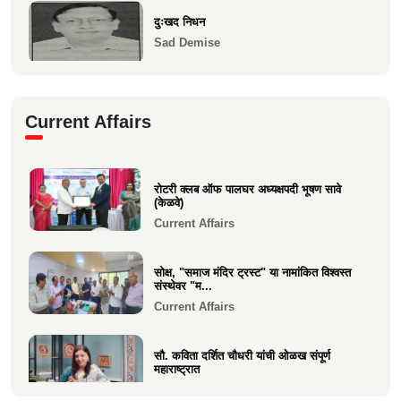
दुःखद निधन
Sad Demise
" दुःखद निधन "
Current Affairs
Sad Demise
दुःखद निधन
रोटरी क्लब ऑफ पालघर अध्यक्षपदी भूषण सावे
Sad Demise
(केळवे)
Current Affairs
सोक्ष, "समाज मंदिर ट्रस्ट" या नामांकित विश्वस्त
संस्थेवर "म...
Current Affairs
सौ. कविता दर्शित चौधरी यांची ओळख संपूर्ण
महाराष्ट्रात
Current Affairs