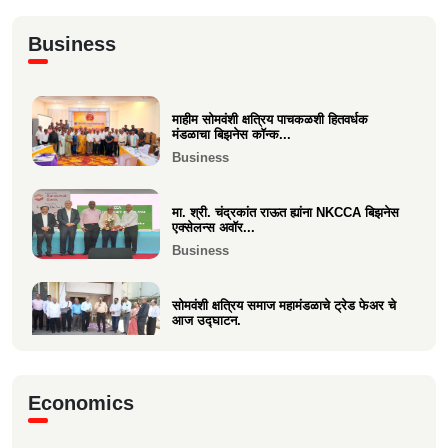
अभिनंदन कार्यसम्राट आमदार मनिषाताई चौधरी
Business
Politics
माहीम सोमवंशी क्षत्रिय पाचकळशी हितवर्धक
श्री. अजूभाई यशवंत ठाकूर ह्यांची मा.श्री.उद्धव
मंडळाचा बिझनेस कॉन्क...
बाळासाहेब ठा...
Business
Politics
मा. श्री. चंद्रकांत राऊत ह्यांना NKCCA बिझनेस
एक्सेलन्स अवॉर...
Business
सोमवंशी क्षत्रिय समाज महामंडळाचे ट्रेड फेअर चे
आज उद्घाटन.
Business
मा.श्री. डॉ.राजीव चुरी ह्यांची दि ऑइल
Economics
टेक्नॉलॉजिस्ट असोसिएशन...
Business