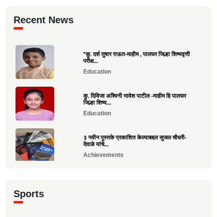
Recent News
*कु. दर्श तुषार राऊत-माहीम , पालघर जिल्हा शिष्यवृत्ती
परीक्ष...
Education
कु. दिविजा अश्विनी भावेश पाटील -माहीम हि पालघर
जिल्हा शिष्य...
Education
३ नवीन पुस्तके प्रकाशित केल्याबद्दल सुजल चौधरी-
देवाळे यांचे...
Achievements
राष्ट्रीय खो-खो पंच परीक्षा उत्तीर्ण झाल्याबद्दल रोहन सावे
य...
Sports
Sports