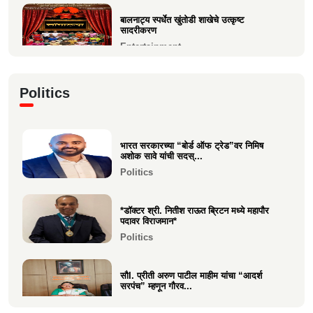
बालनाट्य स्पर्धेत खुंतोडी शाखेचे उत्कृष्ट
सादरीकरण
Entertainment
कु. महिमा कृष्णकांत म्हात्रे (मीरा) ला प्रस्तुत *झी
Politics
मराठी अव...
Entertainment
भारत सरकारच्या “बोर्ड ऑफ ट्रेड”वर निमिष
नीरज चुरी निर्मित“साबर बोंडं” – अनेक
अशोक सावे यांची सदस्...
आंतरराष्ट्रीय पुरस्कारा...
Politics
Entertainment
*डॉक्टर श्री. नितीश राऊत ब्रिटन मध्ये महापौर
पदावर विराजमान*
Politics
सौI. प्रीती अरुण पाटील माहीम यांचा “आदर्श
सरपंच” म्हणून गौरव...
Politics