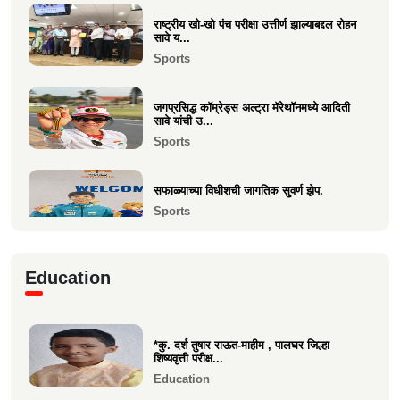
श्री. यज्ञेश सावे यांना महाराष्ट्र शासनाचा सर्वोच्च ‘कृषी
रत...
राष्ट्रीय खो-खो पंच परीक्षा उत्तीर्ण झाल्याबद्दल रोहन
सावे य...
Achievements
Sports
भारत सरकारच्या “बोर्ड ऑफ ट्रेड”वर निमिष अशोक
सावे यांची सदस्...
जगप्रसिद्ध कॉम्रेड्स अल्ट्रा मॅरेथॉनमध्ये आदिती
Politics
सावे यांची उ...
Sports
केवल विनय दिपा चौधरी उमेळेै यांना एलएलबी (LLB)
पदवी संपादन
सफाळ्याच्या विधीशची जागतिक सुवर्ण झेप.
Education
Sports
माहीम सोमवंशी क्षत्रिय पाचकळशी हितवर्धक मंडळाचा
बिझनेस कॉन्क...
रिया चौधरीची मुंबई टी-२० लीगमध्ये आयकॉन
Business
Education
प्लेअर म्हणून निवड
Sports
*कु. दर्श तुषार राऊत-माहीम , पालघर जिल्हा
वसईच्या कु. वीरा चौधरीची पालघर जिल्हा
शिष्यवृत्ती परीक्ष...
किकबॉक्सिंग स्पर्धेत स...
Education
Sports