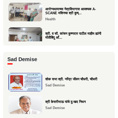
आरोग्यधामाच्या नेत्रविभागास आवश्यक A-
SCANE मशिनचा श्री कुष्...
Health
श्री. व सौ. कांचन कुष्णदत्त पाटील माहीम ह्यांनी
मोतीबिंदू आँ...
Health
श्री. संजय राऊत विरार (एडवण)यांच्या यकृत
Sad Demise
प्रत्यारोपण स्वानुभ...
Health
शोक सभा श्री. नरेंद्र जीवन चौधरी, चौधरी
माकुणसारच्या एस के पाटील विद्यामंदिरच्या सन
Sad Demise
1983 च्या 10 वी...
Health
श्री केसरीभाऊ यांचे दुःखद निधन
Sad Demise