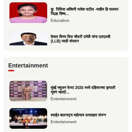
कु. दिविजा अश्विनी भावेश पाटील -माहीम हि पालघर
जिल्हा शिष्य...
Education
केवल विनय दिपा चौधरी उमेळेै यांना एलएलबी
(LLB) पदवी संपादन
Education
आगाशीच्या डॉ. सौ. स्नेहल निनाद कवळी यांना
Entertainment
पीएच.डी. पदवी प्रद...
Education
मुंबई फ्युजन फेस्ट 2026 मध्ये दहिसरच्या कृपाली
१२ वी CET परीक्षेत सुप्रिया पराग वर्तक (केळवे.
भूषण म्हात्रे...
अंबारे) हिचे...
Entertainment
Education
वसईत बालनाट्य महोत्सव उत्साहात संपन्न
Entertainment