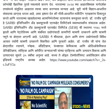
कोणतेही वैज्ञानिक पुरावे नसल्याचे कारण देत. भारताच्या २०२४ च्या आहारविषयक मार्गदर्शक
तत्त्वांमध्ये संतुलित आहारात त्याचा वापर करण्यास मान्यता आहे. चुरी यांनी विज्ञान-आधारित
संवादाचा आग्रह धरला आहे, असा इशारा देत की भीती-आधारित मार्केटिंग ग्राहकांना दिशाभूल
करते आणि भारताच्या खाद्यतेलाच्या आत्मनिर्भरतेच्या प्रयत्नांना कमकुवत करते. डॉ. राजीव चुरी
हे SARBI इंजिनिअरिंग अँड डब्ल्यूएचजी प्रायव्हेट लिमिटेडचे ​​व्यवस्थापकीय संचालक आहेत.
SARBI इंजिनिअरिंग अँड डब्ल्यूएचजी प्रायव्हेट लिमिटेड (SEW) ची स्थापना १९७८ मध्ये
झाली आणि पेट्रोलियम आणि संबंधित उद्योगांसाठी कामगिरी चाचणी उपकरणे आणि चाचणी
नमुने या क्षेत्रात अग्रणी आहे. SARBI ने शीतलक, इंधन आणि वंगण उद्योगांसाठी विविध
आयात पर्यायी चाचणी उपकरणे विकसित आणि पुरवली आहेत. डॉ. राजीव जी यांना तेल
क्षेत्रातील रसायने, स्नेहक, अ‍ॅडिटिव्ह्ज, फंक्शनल केमिकल्स आणि ओलिओकेमिकल
डेरिव्हेटिव्ह्ज, तांत्रिक आणि कॉर्पोरेट कन्सल्टन्सी यांच्या प्रक्रिया आणि उत्पादन विकास आणि
उत्पादनात सुमारे ३५ वर्षांचा अनुभव आहे. सध्या ते ऑइल टेक्नॉलॉजिस्ट असोसिएशन ऑफ
इंडियाचे राष्ट्रीय अध्यक्ष आहेत. https://www.youtube.com/watch?v=_Js-
cJuFV1s