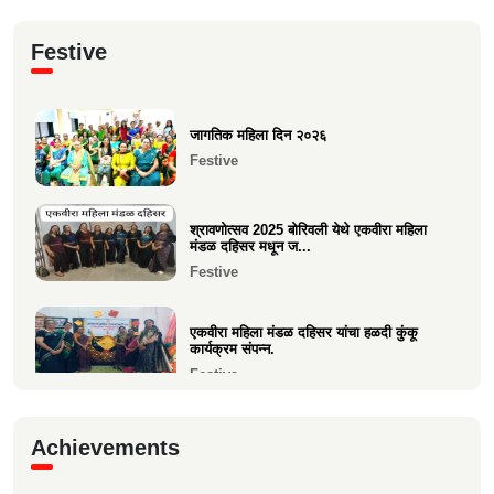
क्षात्रसेतू मार्च २०२६ अंकाचा प्रकाशन सोहळा
Festive
संपन्न
Current Affairs
जागतिक महिला दिन २०२६
समाजाचे मुखपत्र "क्षात्रसेतू" दिवाळी अंक २०२५
Festive
चे प्रकाशन
Current Affairs
श्रावणोत्सव 2025 बोरिवली येथे एकवीरा महिला
मंडळ दहिसर मधून ज...
Festive
एकवीरा महिला मंडळ दहिसर यांचा हळदी कुंकू
कार्यक्रम संपन्न.
Festive
गरबा, दिनांक 5 ऑक्टोबर 2024, स्वामिनी महिला
Achievements
मंडळ बोरीवली पश्...
Festive