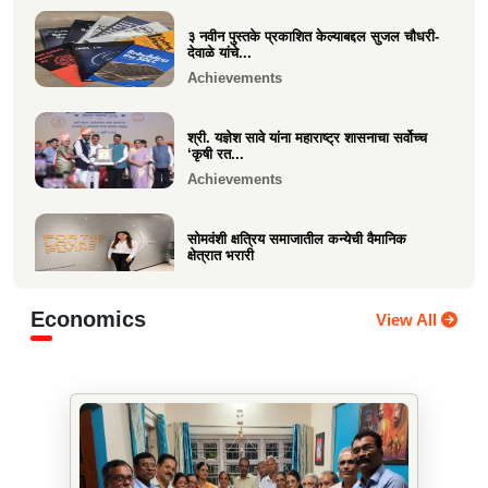
३ नवीन पुस्तके प्रकाशित केल्याबद्दल सुजल चौधरी-
श्री. श्रीहास चुरी यांच्या आयईसीए फाउंडेशनच्या
देवाळे यांचे...
पुरुष वृद्धाश...
Achievements
Festive
श्री. यज्ञेश सावे यांना महाराष्ट्र शासनाचा सर्वोच्च
‘कृषी रत...
Achievements
सोमवंशी क्षत्रिय समाजातील कन्येची वैमानिक
क्षेत्रात भरारी
Achievements
Economics
View All
दिलीप हरीचंद्र वर्तक चटाळे यांचे एलएलबी परीक्षेत
यश
Achievements
कु. आलाप किशोर सावे, आपल्या अथक परिश्रम व
गुणवत्तेवर यशस्वीर...
Achievements