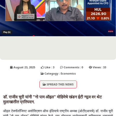
August 23, 2025
Like : 3
Comments : 0
Views : 33
Categogy : Economics
SPREAD THIS NEWS
डॉ. राजीव चुरी यांनी "नो पाम ऑइल" मोहिमेचे खंडन ईटी न्यूज वर थेट
मुलाखातीत प्रतिपदन.
ऑइल टेक्नॉलॉजिस्ट असोसिएशन ऑफ इंडियाचे राष्ट्रीय अध्यक्ष (ओटीएआयचे) डॉ. राजीव चुरी
यांनी "नो पाम ऑइल" मोहिमेचे खंडन केले, पाम ऑइलला आरोग्यासाठी हानिकारक असल्याचे