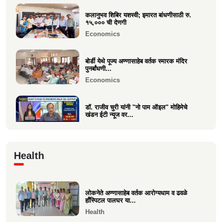
कलानुभव शिबिर यशस्वी; इमारत बांधणीसाठी रु.
वक्रतुंड ऍग्रो याचे उद्घाटन, माहीम
१५,००० ची देणगी
Business
Economics
बोर्डी येथे पूज्य अण्णासाहेब वर्तक स्मारक मंदिर
पुनर्बांधणी...
Economics
डॉ. राजीव चुरी यांनी "नो पाम ऑइल" मोहिमेचे
खंडन ईटी न्यूज वर...
Economics
🙏 पु. अण्णासाहेब वर्तक स्मारक मंदिर – पुनर्विकास
Health
प्रकल्पासा...
Economics
लोकनेते अण्णासाहेब वर्तक आरोग्यधाम व ढवळे
वसई विकास सहकारी बँकेचे अध्यक्ष आशय राऊत
हाँस्पिटल पालघर या...
यांना गोव्याच्या म...
Health
Economics