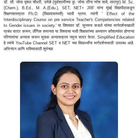
डॉ. सौ. जोया वृशल चौधरी, उमेळे (पूर्वाश्रमीच्या कु. जोया लीना नरेश सावे, तारापूर) M. Sc.
(Chem.), B.Ed., M. A.(Edu.), SET, NET+ JRF यांना मुंबई विद्यापीठाकडून
शिक्षणशास्त्रात Ph.D. (विद्यावाचस्पती) पदवी प्राप्त. त्यांनी ' Effect of the
Interdisciplinary Course on pre service Teacher's Competencies related
to Gender issues in society.' या विषयावर डॉ. सुनयना कडले यांच्या मार्गदर्शनाखाली
प्रबंध सादर करून, लैंगिक समानता या विषयाचा भावी शिक्षकांच्या अध्यापन कौशल्यांवर होणाऱ्या
परिणामांचा अभ्यास करून सूचक अभ्यासक्रम नमुना सादर केला. Simplified Education
हे त्यांचे YouTube Channel SET व NET च्या विद्यार्थ्यांना मार्गदर्शनासाठी उपलब्ध आहे.
अभिनंदन आणि भविष्यासाठी शुभेच्छा