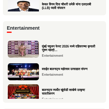
केवल विनय दिपा चौधरी उमेळेै यांना एलएलबी
(LLB) पदवी संपादन
Education
आगाशीच्या डॉ. सौ. स्नेहल निनाद कवळी यांना
Entertainment
पीएच.डी. पदवी प्रद...
Education
मुंबई फ्युजन फेस्ट 2026 मध्ये दहिसरच्या कृपाली
१२ वी CET परीक्षेत सुप्रिया पराग वर्तक (केळवे.
भूषण म्हात्रे...
अंबारे) हिचे...
Entertainment
Education
वसईत बालनाट्य महोत्सव उत्साहात संपन्न
Entertainment
बालनाट्य स्पर्धेत खुंतोडी शाखेचे उत्कृष्ट
सादरीकरण
Entertainment