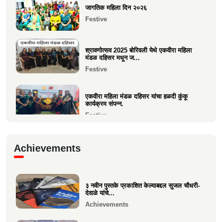
जागतिक महिला दिन २०२६
समाजाचे मुखपत्र "क्षात्रसेतू" दिवाळी अंक २०२५
Festive
चे प्रकाशन
Current Affairs
श्रावणोत्सव 2025 बोरिवली येथे एकवीरा महिला
मंडळ दहिसर मधून ज...
Festive
एकवीरा महिला मंडळ दहिसर यांचा हळदी कुंकू
कार्यक्रम संपन्न.
Festive
गरबा, दिनांक 5 ऑक्टोबर 2024, स्वामिनी महिला
Achievements
मंडळ बोरीवली पश्...
Festive
३ नवीन पुस्तके प्रकाशित केल्याबद्दल सुजल चौधरी-
श्री. श्रीहास चुरी यांच्या आयईसीए फाउंडेशनच्या
देवाळे यांचे...
पुरुष वृद्धाश...
Achievements
Festive