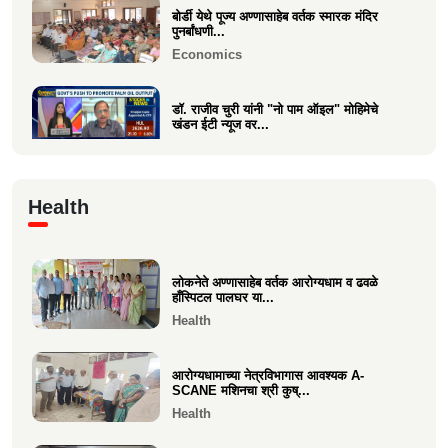
बोर्डी येथे पूज्य अण्णासाहेब वर्तक स्मारक मंदिर
पुनर्बांधणी...
Economics
डॉ. राजीव चुरी यांनी "नो पाम ऑइल" मोहिमेचे
खंडन ईटी न्यूज वर...
Economics
🙏 पु. अण्णासाहेब वर्तक स्मारक मंदिर – पुनर्विकास
Health
प्रकल्पासा...
Economics
लोकनेते अण्णासाहेब वर्तक आरोग्यधाम व ढवळे
वसई विकास सहकारी बँकेचे अध्यक्ष आशय राऊत
हाँस्पिटल पालघर या...
यांना गोव्याच्या म...
Health
Economics
आरोग्यधामाच्या नेत्रविभागास आवश्यक A-
SCANE मशिनचा श्री कुष्...
Health