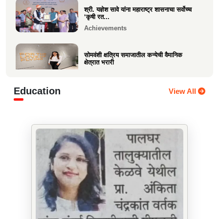
श्री. यज्ञेश सावे यांना महाराष्ट्र शासनाचा सर्वोच्च
‘कृषी रत...
Achievements
सोमवंशी क्षत्रिय समाजातील कन्येची वैमानिक
क्षेत्रात भरारी
Achievements
Education
View All
दिलीप हरीचंद्र वर्तक चटाळे यांचे एलएलबी परीक्षेत
यश
Achievements
कु. आलाप किशोर सावे, आपल्या अथक परिश्रम व
गुणवत्तेवर यशस्वीर...
Achievements