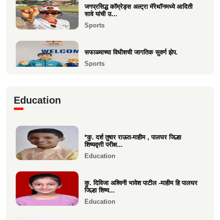
सावे यांची सदस्...
जगप्रसिद्ध कॉम्रेड्स अल्ट्रा मॅरेथॉनमध्ये आदिती
Politics
सावे यांची उ...
Sports
केवल विनय दिपा चौधरी उमेळेै यांना एलएलबी (LLB)
पदवी संपादन
सफाळ्याच्या विधीशची जागतिक सुवर्ण झेप.
Education
Sports
माहीम सोमवंशी क्षत्रिय पाचकळशी हितवर्धक मंडळाचा
बिझनेस कॉन्क...
रिया चौधरीची मुंबई टी-२० लीगमध्ये आयकॉन
Business
Education
प्लेअर म्हणून निवड
Sports
*कु. दर्श तुषार राऊत-माहीम , पालघर जिल्हा
वसईच्या कु. वीरा चौधरीची पालघर जिल्हा
शिष्यवृत्ती परीक्ष...
किकबॉक्सिंग स्पर्धेत स...
Education
Sports
कु. दिविजा अश्विनी भावेश पाटील -माहीम हि पालघर
जिल्हा शिष्य...
Education