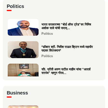
कु. महिमा कृष्णकांत म्हात्रे (मीरा) ला प्रस्तुत *झी
Politics
मराठी अव...
Entertainment
भारत सरकारच्या “बोर्ड ऑफ ट्रेड”वर निमिष
नीरज चुरी निर्मित“साबर बोंडं” – अनेक
अशोक सावे यांची सदस्...
आंतरराष्ट्रीय पुरस्कारा...
Politics
Entertainment
*डॉक्टर श्री. नितीश राऊत ब्रिटन मध्ये महापौर
पदावर विराजमान*
Politics
सौI. प्रीती अरुण पाटील माहीम यांचा “आदर्श
सरपंच” म्हणून गौरव...
Politics
अभिनंदन कार्यसम्राट आमदार मनिषाताई चौधरी
Business
Politics