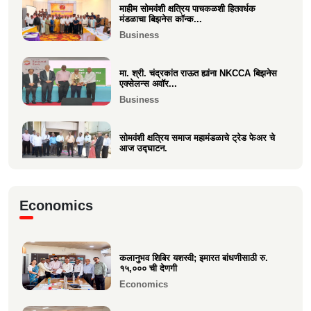
माहीम सोमवंशी क्षत्रिय पाचकळशी हितवर्धक
श्री. अजूभाई यशवंत ठाकूर ह्यांची मा.श्री.उद्धव
मंडळाचा बिझनेस कॉन्क...
बाळासाहेब ठा...
Business
Politics
मा. श्री. चंद्रकांत राऊत ह्यांना NKCCA बिझनेस
एक्सेलन्स अवॉर...
Business
सोमवंशी क्षत्रिय समाज महामंडळाचे ट्रेड फेअर चे
आज उद्घाटन.
Business
मा.श्री. डॉ.राजीव चुरी ह्यांची दि ऑइल
Economics
टेक्नॉलॉजिस्ट असोसिएशन...
Business
कलानुभव शिबिर यशस्वी; इमारत बांधणीसाठी रु.
वक्रतुंड ऍग्रो याचे उद्घाटन, माहीम
१५,००० ची देणगी
Business
Economics