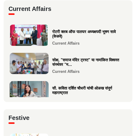
" दुःखद निधन "
Current Affairs
Sad Demise
दुःखद निधन
रोटरी क्लब ऑफ पालघर अध्यक्षपदी भूषण सावे
Sad Demise
(केळवे)
Current Affairs
सोक्ष, "समाज मंदिर ट्रस्ट" या नामांकित विश्वस्त
संस्थेवर "म...
Current Affairs
सौ. कविता दर्शित चौधरी यांची ओळख संपूर्ण
महाराष्ट्रात
Current Affairs
क्षात्रसेतू मार्च २०२६ अंकाचा प्रकाशन सोहळा
Festive
संपन्न
Current Affairs