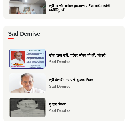
श्री. व सौ. कांचन कुष्णदत्त पाटील माहीम ह्यांनी
मोतीबिंदू आँ...
Health
श्री. संजय राऊत विरार (एडवण)यांच्या यकृत
Sad Demise
प्रत्यारोपण स्वानुभ...
Health
शोक सभा श्री. नरेंद्र जीवन चौधरी, चौधरी
माकुणसारच्या एस के पाटील विद्यामंदिरच्या सन
Sad Demise
1983 च्या 10 वी...
Health
श्री केसरीभाऊ यांचे दुःखद निधन
Sad Demise
दुःखद निधन
Sad Demise