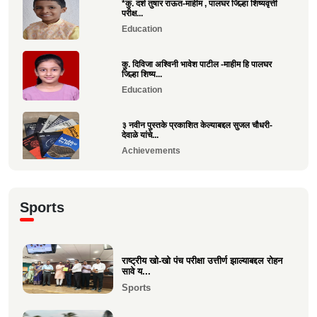
*कु. दर्श तुषार राऊत-माहीम , पालघर जिल्हा शिष्यवृत्ती
परीक्ष...
Education
कु. दिविजा अश्विनी भावेश पाटील -माहीम हि पालघर
जिल्हा शिष्य...
Education
३ नवीन पुस्तके प्रकाशित केल्याबद्दल सुजल चौधरी-
देवाळे यांचे...
Achievements
राष्ट्रीय खो-खो पंच परीक्षा उत्तीर्ण झाल्याबद्दल रोहन सावे
य...
Sports
Sports
श्री. यज्ञेश सावे यांना महाराष्ट्र शासनाचा सर्वोच्च ‘कृषी
रत...
राष्ट्रीय खो-खो पंच परीक्षा उत्तीर्ण झाल्याबद्दल रोहन
सावे य...
Achievements
Sports
भारत सरकारच्या “बोर्ड ऑफ ट्रेड”वर निमिष अशोक