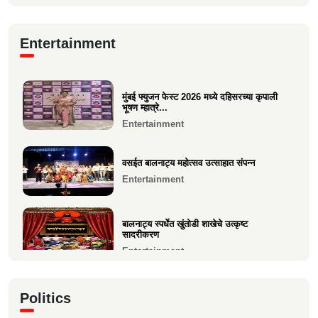
Education
आगाशीच्या डॉ. सौ. स्नेहल निनाद कवळी यांना
Entertainment
पीएच.डी. पदवी प्रद...
Education
मुंबई फ्युजन फेस्ट 2026 मध्ये दहिसरच्या कृपाली
१२ वी CET परीक्षेत सुप्रिया पराग वर्तक (केळवे.
भूषण म्हात्रे...
अंबारे) हिचे...
Entertainment
Education
वसईत बालनाट्य महोत्सव उत्साहात संपन्न
Entertainment
बालनाट्य स्पर्धेत खुंतोडी शाखेचे उत्कृष्ट
सादरीकरण
Entertainment
कु. महिमा कृष्णकांत म्हात्रे (मीरा) ला प्रस्तुत *झी
Politics
मराठी अव...
Entertainment