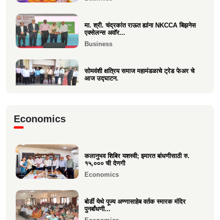
Politics
मा. श्री. चंद्रकांत राऊत ह्यांना NKCCA बिझनेस
एक्सेलन्स अवॉर...
Business
सोमवंशी क्षत्रिय समाज महामंडळाचे ट्रेड फेअर चे
आज उद्घाटन.
Business
मा.श्री. डॉ.राजीव चुरी ह्यांची दि ऑइल
Economics
टेक्नॉलॉजिस्ट असोसिएशन...
Business
कलानुभव शिबिर यशस्वी; इमारत बांधणीसाठी रु.
वक्रतुंड ऍग्रो याचे उद्घाटन, माहीम
१५,००० ची देणगी
Business
Economics
बोर्डी येथे पूज्य अण्णासाहेब वर्तक स्मारक मंदिर
पुनर्बांधणी...