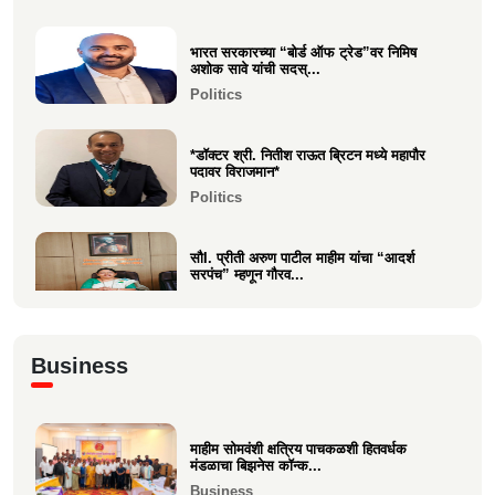
भारत सरकारच्या “बोर्ड ऑफ ट्रेड”वर निमिष
नीरज चुरी निर्मित“साबर बोंडं” – अनेक
अशोक सावे यांची सदस्...
आंतरराष्ट्रीय पुरस्कारा...
Politics
Entertainment
*डॉक्टर श्री. नितीश राऊत ब्रिटन मध्ये महापौर
पदावर विराजमान*
Politics
सौI. प्रीती अरुण पाटील माहीम यांचा “आदर्श
सरपंच” म्हणून गौरव...
Politics
अभिनंदन कार्यसम्राट आमदार मनिषाताई चौधरी
Business
Politics
माहीम सोमवंशी क्षत्रिय पाचकळशी हितवर्धक
श्री. अजूभाई यशवंत ठाकूर ह्यांची मा.श्री.उद्धव
मंडळाचा बिझनेस कॉन्क...
बाळासाहेब ठा...
Business