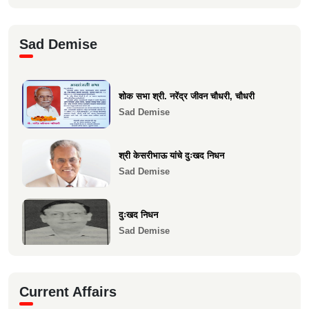
Health
श्री. संजय राऊत विरार (एडवण)यांच्या यकृत
Sad Demise
प्रत्यारोपण स्वानुभ...
Health
शोक सभा श्री. नरेंद्र जीवन चौधरी, चौधरी
माकुणसारच्या एस के पाटील विद्यामंदिरच्या सन
Sad Demise
1983 च्या 10 वी...
Health
श्री केसरीभाऊ यांचे दुःखद निधन
Sad Demise
दुःखद निधन
Sad Demise
" दुःखद निधन "
Current Affairs
Sad Demise