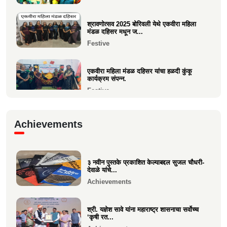
Current Affairs
श्रावणोत्सव 2025 बोरिवली येथे एकवीरा महिला
मंडळ दहिसर मधून ज...
Festive
एकवीरा महिला मंडळ दहिसर यांचा हळदी कुंकू
कार्यक्रम संपन्न.
Festive
गरबा, दिनांक 5 ऑक्टोबर 2024, स्वामिनी महिला
Achievements
मंडळ बोरीवली पश्...
Festive
३ नवीन पुस्तके प्रकाशित केल्याबद्दल सुजल चौधरी-
श्री. श्रीहास चुरी यांच्या आयईसीए फाउंडेशनच्या
देवाळे यांचे...
पुरुष वृद्धाश...
Achievements
Festive
श्री. यज्ञेश सावे यांना महाराष्ट्र शासनाचा सर्वोच्च
‘कृषी रत...