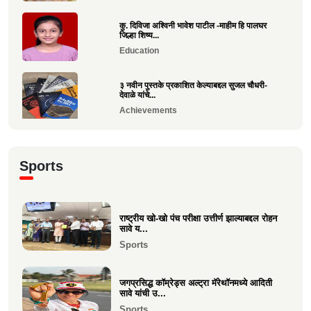
कु. दिविजा अश्विनी भावेश पाटील -माहीम हि पालघर
जिल्हा शिष्य...
Education
३ नवीन पुस्तके प्रकाशित केल्याबद्दल सुजल चौधरी-
देवाळे यांचे...
Achievements
राष्ट्रीय खो-खो पंच परीक्षा उत्तीर्ण झाल्याबद्दल रोहन सावे
य...
Sports
Sports
श्री. यज्ञेश सावे यांना महाराष्ट्र शासनाचा सर्वोच्च ‘कृषी
रत...
राष्ट्रीय खो-खो पंच परीक्षा उत्तीर्ण झाल्याबद्दल रोहन
सावे य...
Achievements
Sports
भारत सरकारच्या “बोर्ड ऑफ ट्रेड”वर निमिष अशोक
सावे यांची सदस्...
जगप्रसिद्ध कॉम्रेड्स अल्ट्रा मॅरेथॉनमध्ये आदिती
Politics
सावे यांची उ...
Sports