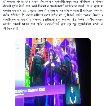
डॉ संस्कृती संगीता रमेश राऊत हिने क्लेम्सन युनिव्हर्सिटीमधून फ्लूड मॅकेनिक्स या विषयात
पीएचडी प्राप्त केली आहे. पदवी मिळवणे हा प्रत्येकासाठी आनंदोत्सव असतो. 🎊🎉 तुझ्या या
भरघोस यशाबद्दल तुझे , तुझ्या पालकांचे व तुला या यशापर्यंत जाण्यासाठी मार्गदर्शन करणाऱ्या
सर्वांचे अभिनंदन 💐 सर्वांना अभिमान वाटेल असेच यश तू मिळवले आहेस.स्वतःवर विश्वास व
मेहनतीमुळेच या यशाची तू मानकरी झालीस.आज तू स्वतःला सिद्ध केलेस. अशीच आपल्या
स्वप्नांना गवसणी घालत राहा. पुढील वाटचालीसाठी तुला खूप खूप शुभाशीर्वाद!! यशवंत हो
कीर्तिमान हो !!