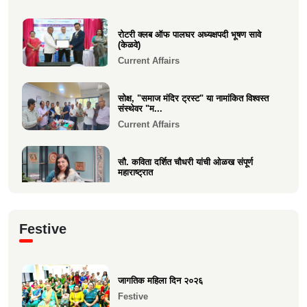
दुःखद निधन
रोटरी क्लब ऑफ पालघर अध्यक्षपदी भूषण सावे
Sad Demise
(केळवे)
Current Affairs
सोक्ष, "समाज मंदिर ट्रस्ट" या नामांकित विश्वस्त
संस्थेवर "म...
Current Affairs
सौ. कविता दर्शित चौधरी यांची ओळख संपूर्ण
महाराष्ट्रात
Current Affairs
क्षात्रसेतू मार्च २०२६ अंकाचा प्रकाशन सोहळा
Festive
संपन्न
Current Affairs
जागतिक महिला दिन २०२६
समाजाचे मुखपत्र "क्षात्रसेतू" दिवाळी अंक २०२५
Festive
चे प्रकाशन