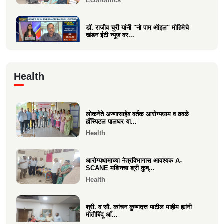
Economics
डॉ. राजीव चुरी यांनी "नो पाम ऑइल" मोहिमेचे
खंडन ईटी न्यूज वर...
Economics
🙏 पु. अण्णासाहेब वर्तक स्मारक मंदिर – पुनर्विकास
Health
प्रकल्पासा...
Economics
लोकनेते अण्णासाहेब वर्तक आरोग्यधाम व ढवळे
वसई विकास सहकारी बँकेचे अध्यक्ष आशय राऊत
हाँस्पिटल पालघर या...
यांना गोव्याच्या म...
Health
Economics
आरोग्यधामाच्या नेत्रविभागास आवश्यक A-
SCANE मशिनचा श्री कुष्...
Health
श्री. व सौ. कांचन कुष्णदत्त पाटील माहीम ह्यांनी
मोतीबिंदू आँ...