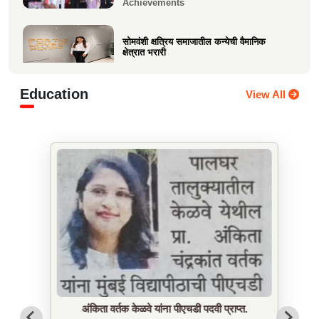
Achievements
सोमवंशी क्षत्रिय समाजातील कन्येची वैमानिक
क्षेत्रात भरारी
Achievements
Education
View All
दिलीप हरीचंद्र वर्तक चटाळे यांचे एलएलबी परीक्षेत
यश
Achievements
कु. आलाप किशोर सावे, आपल्या अथक परिश्रम व
गुणवत्तेवर यशस्वीर...
Achievements
अंकिता वर्तक केळवे यांना पीएचडी पदवी प्राप्त.