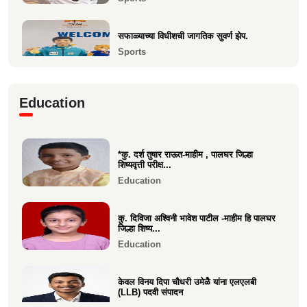
केवल विनय दिपा चौधरी उमेळेै यांना एलएलबी (LLB)
पदवी संपादन
सफाळ्याच्या विधीशची जागतिक सुवर्ण झेप.
Education
Sports
माहीम सोमवंशी क्षत्रिय पाचकळशी हितवर्धक मंडळाचा
बिझनेस कॉन्क...
रिया चौधरीची मुंबई टी-२० लीगमध्ये आयकॉन
Business
Education
प्लेअर म्हणून निवड
Sports
*कु. दर्श तुषार राऊत-माहीम , पालघर जिल्हा
वसईच्या कु. वीरा चौधरीची पालघर जिल्हा
शिष्यवृत्ती परीक्ष...
किकबॉक्सिंग स्पर्धेत स...
Education
Sports
कु. दिविजा अश्विनी भावेश पाटील -माहीम हि पालघर
जिल्हा शिष्य...
Education
केवल विनय दिपा चौधरी उमेळेै यांना एलएलबी
(LLB) पदवी संपादन