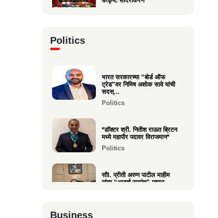
उत्कृष्ट सादरीकरण
Entertainment
कु. महिमा कृष्णकांत म्हात्रे (मीरा)
Politics
ला प्रस्तुत *झी मराठी अव...
Entertainment
भारत सरकारच्या “बोर्ड ऑफ
नीरज चुरी निर्मित“साबर बोंडं” –
ट्रेड”वर निमिष अशोक सावे यांची
अनेक आंतरराष्ट्रीय पुरस्कारा...
सदस्...
Entertainment
Politics
*डॉक्टर श्री. नितीश राऊत ब्रिटन
मध्ये महापौर पदावर विराजमान*
Politics
सौI. प्रीती अरुण पाटील माहीम
यांचा “आदर्श सरपंच” म्हणून
गौरव...
Politics
Business