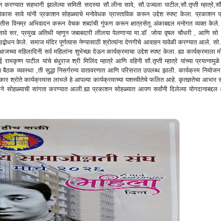
रण्यात सहभागी झालेल्या समिती सदस्या सौ.लीना सावे, सौ.उज्वला पाटील,सौ.तृप्ती म्हात्रे,सौ.
ता विकास सावे यांनी प्रकाशन सोहळ्याचे मनोवेधक प्रास्ताविक करून उद्देश स्पष्ट केला. प्रकाशन प
मृतीस विनम्र अभिवादन करून वेचक शब्दांची गुंफण करून क्षात्रसेतू अंकाबद्दल मनोगत व्यक्त केल
श सावे सर, प्रमुख अतिथी म्हणून जबाबदारी लीलया पेलणाऱ्या मा.डॉ .जोया वृषल चौधरी , आणि सो .
त उद्बोधन केले. समाज मंदिर पूर्णत्वास नेण्यासाठी श्रोत्यांना देणगीचे आवाहन यावेळी करण्यात आले. सो.
जच्या महिलादिनी सर्व महिलांना शुभेच्छा देऊन कार्यक्रमाचा उद्देश स्पष्ट केला. ह्या कार्यक्रमाला 
ामकृष्ण पाटील यांचे बंधुराज श्री मिलिंद म्हात्रे आणि वहिनी सौ.तृप्ती म्हात्रे यांच्या प्रयत्नामु
बैठक व्यवस्था ,ती सुद्धा निसर्गरम्य वातावरणात आणि परिसरात उपलब्ध झाली. कार्यक्रम नियोजन
णकार श्रोते कार्यक्रमास लाभले हे आपल्या कार्यक्रमाच्या यशस्वीतेचे फलित आहे. कृतज्ञतेचा आभार
गीताने सोहळ्याची सांगता करण्यात आली.ह्या प्रकाशन सोहळ्यात आपण सर्वांनी दिलेल्या योगदानाबद्द