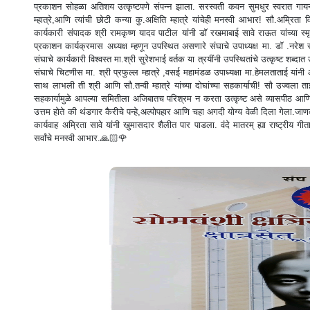
प्रकाशन सोहळा अतिशय उत्कृष्टपणे संपन्न झाला. सरस्वती कवन सुमधुर स्वरात गायन क
म्हात्रे,आणि त्यांची छोटी कन्या कु.अक्षिति म्हात्रे यांचेही मनस्वी आभार! सौ.अम्रि
कार्यकारी संपादक श्री रामकृष्ण यादव पाटील यांनी डॉ रखमाबाई सावे राऊत यांच्या स्
प्रकाशन कार्यक्रमास अध्यक्ष म्हणून उपस्थित असणारे संघाचे उपाध्यक्ष मा. डॉ .नरे
संघाचे कार्यकारी विश्वस्त मा.श्री सुरेशभाई वर्तक या त्रयींनी उपस्थितांचे उत्कृष्ट शब्दा
संघाचे चिटणीस मा. श्री प्रफुल्ल म्हात्रे ,वसई महामंडळ उपाध्यक्षा मा.हेमलताताई यांनी आ
साथ लाभली ती श्री आणि सौ.तन्वी म्हात्रे यांच्या दोघांच्या सहकार्याची! सौ उज्वला ताई र
सहकार्यामुळे आपल्या समितीला अजिबातच परिश्रम न करता उत्कृष्ट असे व्यासपीठ आणि 
उत्तम होते की थंडगार कैरीचे पन्हे,अल्पोपहार आणि चहा अगदी योग्य वेळी दिला गेला.जा
कार्यवाह अम्रिता सावे यांनी खुमासदार शैलीत पार पाडला. वंदे मातरम् ह्या राष्ट्रीय 
सर्वांचे मनस्वी आभार.🙏🏻🌹