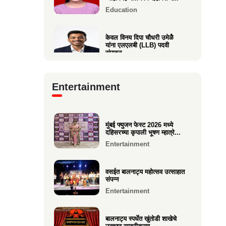
Education
केवल विनय दिपा चौधरी उमेळेै
यांना एलएलबी (LLB) पदवी
संपादन
Education
Entertainment
आगाशीच्या डॉ. सौ. स्नेहल निनाद
कवळी यांना पीएच.डी. पदवी
प्रद...
Education
मुंबई फ्युजन फेस्ट 2026 मध्ये
दहिसरच्या कृपाली भूषण म्हात्रे...
Entertainment
१२ वी CET परीक्षेत सुप्रिया पराग
वर्तक (केळवे. अंबारे) हिचे...
Education
वसईत बालनाट्य महोत्सव उत्साहात
संपन्न
Entertainment
बालनाट्य स्पर्धेत खुंतोडी शाखेचे