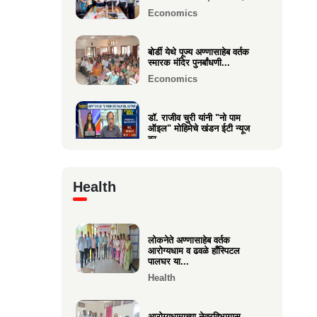
Economics
वक्रतुंड ऍग्रो याचे उद्घाटन,
माहीम
बोर्डी येथे पूज्य अण्णासाहेब वर्तक
स्मारक मंदिर पुनर्बांधणी...
Business
Economics
डॉ. राजीव चुरी यांनी "नो पाम
ऑइल" मोहिमेचे खंडन ईटी न्यूज
वर...
Economics
Health
🙏 पु. अण्णासाहेब वर्तक स्मारक
मंदिर – पुनर्विकास प्रकल्पासा...
Economics
लोकनेते अण्णासाहेब वर्तक
आरोग्यधाम व ढवळे हाँस्पिटल
वसई विकास सहकारी बँकेचे
पालघर या...
अध्यक्ष आशय राऊत यांना गोव्याच्या
Health
म...
Economics
आरोग्यधामाच्या नेत्रविभागास