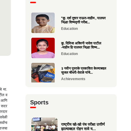
*कु. दर्श तुषार राऊत-माहीम , पालघर
जिल्हा शिष्यवृत्ती परीक्ष...
Education
कु. दिविजा अश्विनी भावेश पाटील
-माहीम हि पालघर जिल्हा शिष्य...
Education
३ नवीन पुस्तके प्रकाशित केल्याबद्दल
सुजल चौधरी-देवाळे यांचे...
Achievements
चे मा.
राष्ट्रीय खो-खो पंच परीक्षा उत्तीर्ण
ाटील व
झाल्याबद्दल रोहन सावे य...
त आणि
Sports
Sports
ने सदर
ारदार
यावेळी
श्री. यज्ञेश सावे यांना महाराष्ट्र
्वांना
शासनाचा सर्वोच्च ‘कृषी रत...
राष्ट्रीय खो-खो पंच परीक्षा उत्तीर्ण
 आजचा
झाल्याबद्दल रोहन सावे य...
Achievements