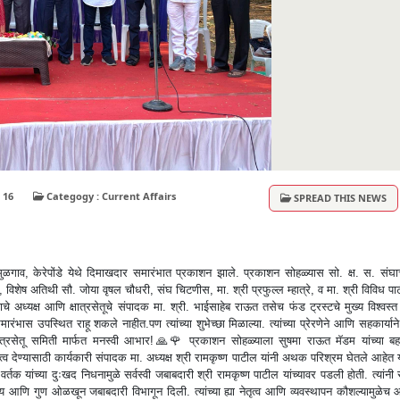
Views : 16
Categogy : Current Affairs
SPREAD THIS NEWS
मुळगाव, केरेपोंडे येथे दिमाखदार समारंभात प्रकाशन झाले. प्रकाशन सोहळ्यास सो. क्ष. स. संघा
वर्तक, विशेष अतिथी सौ. जोया वृषल चौधरी, संघ चिटणीस, मा. श्री प्रफुल्ल म्हात्रे, व मा. श्री विविध प
 अध्यक्ष आणि क्षात्रसेतूचे संपादक मा. श्री. भाईसाहेब राऊत तसेच फंड ट्रस्टचे मुख्य विश्वस्
भास उपस्थित राहू शकले नाहीत.पण त्यांच्या शुभेच्छा मिळाल्या. त्यांच्या प्रेरणेने आणि सहकार्या
ात्रसेतू समिती मार्फत मनस्वी आभार!🙏🌹 प्रकाशन सोहळ्याला सुषमा राऊत मॅडम यांच्या बह
्व देण्यासाठी कार्यकारी संपादक मा. अध्यक्ष श्री रामकृष्ण पाटील यांनी अथक परिश्रम घेतले आहेत 
वर्तक यांच्या दुःखद निधनामुळे सर्वस्वी जबाबदारी श्री रामकृष्ण पाटील यांच्यावर पडली होती. त्यांनी सर
य आणि गुण ओळखून जबाबदारी विभागून दिली. त्यांच्या ह्या नेतृत्व आणि व्यवस्थापन कौशल्यामुळेच