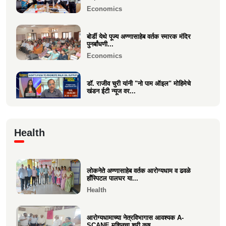
Business
Economics
बोर्डी येथे पूज्य अण्णासाहेब वर्तक स्मारक मंदिर
पुनर्बांधणी...
Economics
डॉ. राजीव चुरी यांनी "नो पाम ऑइल" मोहिमेचे
खंडन ईटी न्यूज वर...
Economics
🙏 पु. अण्णासाहेब वर्तक स्मारक मंदिर – पुनर्विकास
Health
प्रकल्पासा...
Economics
लोकनेते अण्णासाहेब वर्तक आरोग्यधाम व ढवळे
वसई विकास सहकारी बँकेचे अध्यक्ष आशय राऊत
हाँस्पिटल पालघर या...
यांना गोव्याच्या म...
Health
Economics
आरोग्यधामाच्या नेत्रविभागास आवश्यक A-
SCANE मशिनचा श्री कुष्...