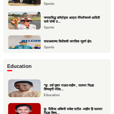
Sports
भारत सरकारच्या “बोर्ड ऑफ ट्रेड”वर निमिष अशोक
सावे यांची सदस्...
जगप्रसिद्ध कॉम्रेड्स अल्ट्रा मॅरेथॉनमध्ये आदिती
Politics
सावे यांची उ...
Sports
केवल विनय दिपा चौधरी उमेळेै यांना एलएलबी (LLB)
पदवी संपादन
सफाळ्याच्या विधीशची जागतिक सुवर्ण झेप.
Education
Sports
माहीम सोमवंशी क्षत्रिय पाचकळशी हितवर्धक मंडळाचा
बिझनेस कॉन्क...
रिया चौधरीची मुंबई टी-२० लीगमध्ये आयकॉन
Business
Education
प्लेअर म्हणून निवड
Sports
*कु. दर्श तुषार राऊत-माहीम , पालघर जिल्हा
वसईच्या कु. वीरा चौधरीची पालघर जिल्हा
शिष्यवृत्ती परीक्ष...
किकबॉक्सिंग स्पर्धेत स...
Education
Sports
कु. दिविजा अश्विनी भावेश पाटील -माहीम हि पालघर
जिल्हा शिष्य...