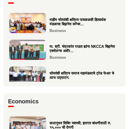
Politics
माहीम सोमवंशी क्षत्रिय पाचकळशी हितवर्धक
श्री. अजूभाई यशवंत ठाकूर ह्यांची मा.श्री.उद्धव
मंडळाचा बिझनेस कॉन्क...
बाळासाहेब ठा...
Business
Politics
मा. श्री. चंद्रकांत राऊत ह्यांना NKCCA बिझनेस
एक्सेलन्स अवॉर...
Business
सोमवंशी क्षत्रिय समाज महामंडळाचे ट्रेड फेअर चे
आज उद्घाटन.
Business
मा.श्री. डॉ.राजीव चुरी ह्यांची दि ऑइल
Economics
टेक्नॉलॉजिस्ट असोसिएशन...
Business
कलानुभव शिबिर यशस्वी; इमारत बांधणीसाठी रु.
वक्रतुंड ऍग्रो याचे उद्घाटन, माहीम
१५,००० ची देणगी