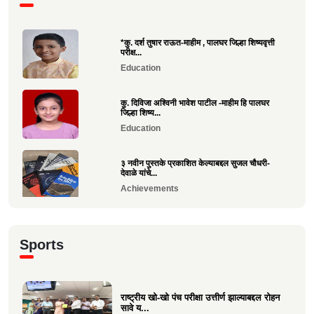
*कु. दर्श तुषार राऊत-माहीम , पालघर जिल्हा शिष्यवृत्ती
परीक्ष...
Education
कु. दिविजा अश्विनी भावेश पाटील -माहीम हि पालघर
जिल्हा शिष्य...
Education
३ नवीन पुस्तके प्रकाशित केल्याबद्दल सुजल चौधरी-
देवाळे यांचे...
Achievements
राष्ट्रीय खो-खो पंच परीक्षा उत्तीर्ण झाल्याबद्दल रोहन सावे
य...
Sports
Sports
श्री. यज्ञेश सावे यांना महाराष्ट्र शासनाचा सर्वोच्च ‘कृषी
रत...
राष्ट्रीय खो-खो पंच परीक्षा उत्तीर्ण झाल्याबद्दल रोहन
सावे य...
Achievements