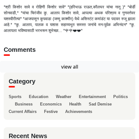
*श्री किशोर सावे व रोहिणी किशोर सावे* *(हरिभाऊ राऊत,कौलघर यांचा नातू )* *बोर्डी
सोनवाडी,* *यांचा चिरंजीव कु. आलाप किशोर सावे, आपल्या अथक परिश्रम व गुणवत्तेवर
यशस्वीरीत्या* *आजपासून कूपवाडा (जम्मू काश्मीर) येथे असिस्टंट कमांडंट या पदावर रुजू झाला
आहे.* *कु. आलाप, पालक व यशास सहाय्यभूत समस्त जनांचे मनःपूर्वक अभिनंदन* *कु.
आलापला भविष्यासाठी भरभरून शुभेच्छा... *🌹🌹❤️❤️*
Comments
view all
Category
Sports
Education
Weather
Entertainment
Politics
Business
Economics
Health
Sad Demise
Current Affairs
Festive
Achievements
Recent News