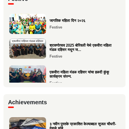
संपन्न
Current Affairs
जागतिक महिला दिन २०२६
समाजाचे मुखपत्र "क्षात्रसेतू" दिवाळी अंक २०२५
Festive
चे प्रकाशन
Current Affairs
श्रावणोत्सव 2025 बोरिवली येथे एकवीरा महिला
मंडळ दहिसर मधून ज...
Festive
एकवीरा महिला मंडळ दहिसर यांचा हळदी कुंकू
कार्यक्रम संपन्न.
Festive
गरबा, दिनांक 5 ऑक्टोबर 2024, स्वामिनी महिला
Achievements
मंडळ बोरीवली पश्...
Festive
३ नवीन पुस्तके प्रकाशित केल्याबद्दल सुजल चौधरी-
श्री. श्रीहास चुरी यांच्या आयईसीए फाउंडेशनच्या
देवाळे यांचे...