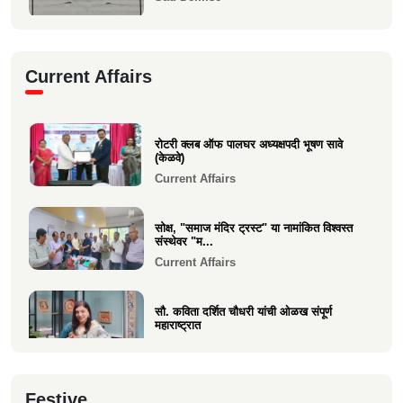
" दुःखद निधन "
Current Affairs
Sad Demise
दुःखद निधन
रोटरी क्लब ऑफ पालघर अध्यक्षपदी भूषण सावे
Sad Demise
(केळवे)
Current Affairs
सोक्ष, "समाज मंदिर ट्रस्ट" या नामांकित विश्वस्त
संस्थेवर "म...
Current Affairs
सौ. कविता दर्शित चौधरी यांची ओळख संपूर्ण
महाराष्ट्रात
Current Affairs
क्षात्रसेतू मार्च २०२६ अंकाचा प्रकाशन सोहळा
Festive