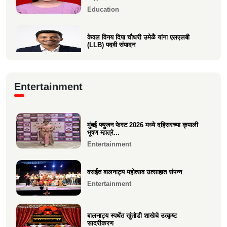
Education
केवल विनय दिपा चौधरी उमेळेै यांना एलएलबी
(LLB) पदवी संपादन
Education
आगाशीच्या डॉ. सौ. स्नेहल निनाद कवळी यांना
Entertainment
पीएच.डी. पदवी प्रद...
Education
मुंबई फ्युजन फेस्ट 2026 मध्ये दहिसरच्या कृपाली
१२ वी CET परीक्षेत सुप्रिया पराग वर्तक (केळवे.
भूषण म्हात्रे...
अंबारे) हिचे...
Entertainment
Education
वसईत बालनाट्य महोत्सव उत्साहात संपन्न
Entertainment
बालनाट्य स्पर्धेत खुंतोडी शाखेचे उत्कृष्ट
सादरीकरण