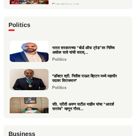
Entertainment
कु. महिमा कृष्णकांत म्हात्रे (मीरा) ला प्रस्तुत *झी
Politics
मराठी अव...
Entertainment
भारत सरकारच्या “बोर्ड ऑफ ट्रेड”वर निमिष
नीरज चुरी निर्मित“साबर बोंडं” – अनेक
अशोक सावे यांची सदस्...
आंतरराष्ट्रीय पुरस्कारा...
Politics
Entertainment
*डॉक्टर श्री. नितीश राऊत ब्रिटन मध्ये महापौर
पदावर विराजमान*
Politics
सौI. प्रीती अरुण पाटील माहीम यांचा “आदर्श
सरपंच” म्हणून गौरव...
Politics
अभिनंदन कार्यसम्राट आमदार मनिषाताई चौधरी
Business