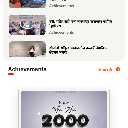
पुरुष वृद्धाश...
Achievements
Festive
श्री. यज्ञेश सावे यांना महाराष्ट्र शासनाचा सर्वोच्च
‘कृषी रत...
Achievements
सोमवंशी क्षत्रिय समाजातील कन्येची वैमानिक
क्षेत्रात भरारी
Achievements
Achievements
View All
दिलीप हरीचंद्र वर्तक चटाळे यांचे एलएलबी परीक्षेत
यश
Achievements
कु. आलाप किशोर सावे, आपल्या अथक परिश्रम व
गुणवत्तेवर यशस्वीर...
Achievements