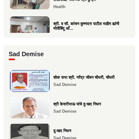
Health
श्री. व सौ. कांचन कुष्णदत्त पाटील माहीम ह्यांनी
मोतीबिंदू आँ...
Health
श्री. संजय राऊत विरार (एडवण)यांच्या यकृत
Sad Demise
प्रत्यारोपण स्वानुभ...
Health
शोक सभा श्री. नरेंद्र जीवन चौधरी, चौधरी
माकुणसारच्या एस के पाटील विद्यामंदिरच्या सन
Sad Demise
1983 च्या 10 वी...
Health
श्री केसरीभाऊ यांचे दुःखद निधन
Sad Demise
दुःखद निधन
Sad Demise