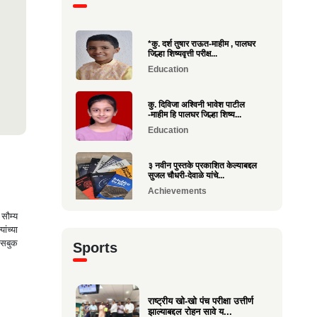
*कु. दर्श तुषार राऊत-माहीम , पालघर
जिल्हा शिष्यवृत्ती परीक्ष...
Education
कु. दिविजा अश्विनी भावेश पाटील
-माहीम हि पालघर जिल्हा शिष्य...
Education
३ नवीन पुस्तके प्रकाशित केल्याबद्दल
सुजल चौधरी-देवाळे यांचे...
Achievements
 सौम्य
राष्ट्रीय खो-खो पंच परीक्षा उत्तीर्ण
ांच्या
झाल्याबद्दल रोहन सावे य...
फेसबुक
Sports
Sports
श्री. यज्ञेश सावे यांना महाराष्ट्र
शासनाचा सर्वोच्च ‘कृषी रत...
राष्ट्रीय खो-खो पंच परीक्षा उत्तीर्ण
झाल्याबद्दल रोहन सावे य...
Achievements