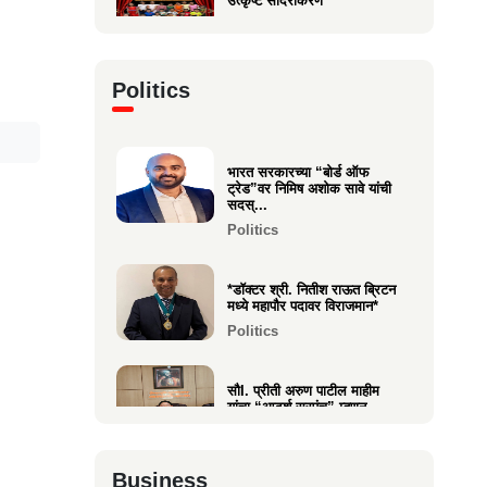
उत्कृष्ट सादरीकरण
Entertainment
कु. महिमा कृष्णकांत म्हात्रे (मीरा)
Politics
ला प्रस्तुत *झी मराठी अव...
Entertainment
भारत सरकारच्या “बोर्ड ऑफ
नीरज चुरी निर्मित“साबर बोंडं” –
ट्रेड”वर निमिष अशोक सावे यांची
अनेक आंतरराष्ट्रीय पुरस्कारा...
सदस्...
Entertainment
Politics
*डॉक्टर श्री. नितीश राऊत ब्रिटन
मध्ये महापौर पदावर विराजमान*
Politics
सौI. प्रीती अरुण पाटील माहीम
यांचा “आदर्श सरपंच” म्हणून
गौरव...
Politics
Business