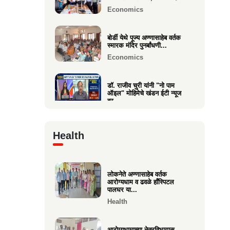
Economics
वक्रतुंड ऍग्रो याचे उद्घाटन,
माहीम
बोर्डी येथे पूज्य अण्णासाहेब वर्तक
स्मारक मंदिर पुनर्बांधणी...
Business
Economics
डॉ. राजीव चुरी यांनी "नो पाम
ऑइल" मोहिमेचे खंडन ईटी न्यूज
वर...
Economics
Health
🙏 पु. अण्णासाहेब वर्तक स्मारक
मंदिर – पुनर्विकास प्रकल्पासा...
Economics
लोकनेते अण्णासाहेब वर्तक
आरोग्यधाम व ढवळे हाँस्पिटल
वसई विकास सहकारी बँकेचे
पालघर या...
अध्यक्ष आशय राऊत यांना गोव्याच्या
Health
म...
Economics
आरोग्यधामाच्या नेत्रविभागास