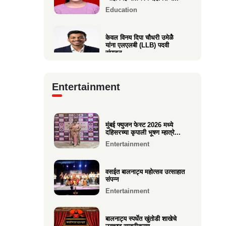
Education
केवल विनय दिपा चौधरी उमेळेै
यांना एलएलबी (LLB) पदवी
संपादन
Education
Entertainment
आगाशीच्या डॉ. सौ. स्नेहल निनाद
कवळी यांना पीएच.डी. पदवी
प्रद...
Education
मुंबई फ्युजन फेस्ट 2026 मध्ये
दहिसरच्या कृपाली भूषण म्हात्रे...
Entertainment
१२ वी CET परीक्षेत सुप्रिया पराग
वर्तक (केळवे. अंबारे) हिचे...
Education
वसईत बालनाट्य महोत्सव उत्साहात
संपन्न
Entertainment
बालनाट्य स्पर्धेत खुंतोडी शाखेचे